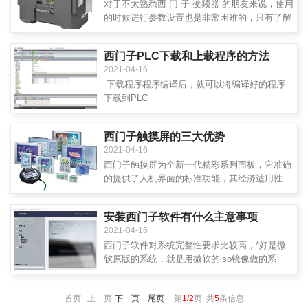
对于不太熟悉西 门 子 变频器 的朋友来说，使用
的时候进行参数设置也是非常困难的，只有了解
了西门子变频器参数设置才可以更好的进行现场
维护和调试，在西门子变频器出现故障的时候也
西门子PLC下载和上载程序的方法
可以起到一定的解决作用。西门子变频器参数设
2021-04-16
置方法是什么?
.下载程序程序编译后，就可以将编译好的程序
下载到PLC
西门子触摸屏的三大优势
2021-04-16
西门子触摸屏为全新一代精彩系列面板，它准确
的提供了人机界面的标准功能，其经济适用性
强，目前是周边产品中性价比***高、产品质量
***强的类型之一；其功能性大幅提升，完美的自
安装西门子软件有什么主意事项
动控制与人机交互性，为操控便捷性提供了理想
2021-04-16
的解决方案
西门子软件对系统完整性要求比较高，*好是微
软原版的系统，就是用微软的iso镜像做的系
统，不要用晚上的ghost版本的；系统*好是新做
的，用了很长时间的系统再安装西门子的软件也
首页 上一页
下一页
尾页
第
1/2
页, 共
5
条信息
可能会出现问题