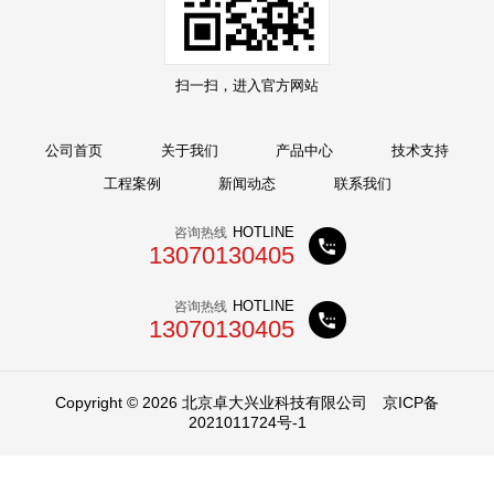
扫一扫，进入官方网站
公司首页
关于我们
产品中心
技术支持
工程案例
新闻动态
联系我们
HOTLINE
咨询热线
13070130405
HOTLINE
咨询热线
13070130405
Copyright © 2026 北京卓大兴业科技有限公司
京ICP备
2021011724号-1